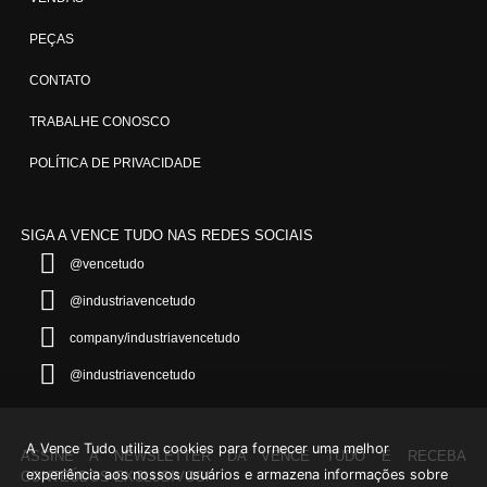
PEÇAS
CONTATO
TRABALHE CONOSCO
POLÍTICA DE PRIVACIDADE
SIGA A VENCE TUDO
NAS REDES SOCIAIS
@vencetudo
@industriavencetudo
company/industriavencetudo
@industriavencetudo
A Vence Tudo utiliza cookies para fornecer uma melhor
ASSINE A NEWSLETTER DA VENCE TUDO E RECEBA
experiência aos nossos usuários e armazena informações sobre
CONTEÚDOS EXCLUSIVOS!