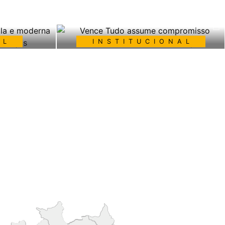
AL
INSTITUCIONAL
 ampla e
Vence Tudo assume
áquinas e
compromisso ambiental da
fábrica ao campo
SAIBA MAIS