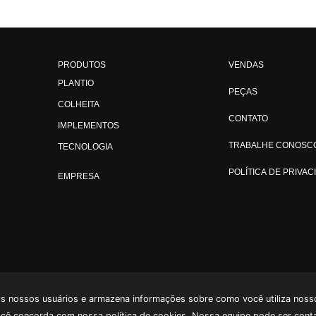
PRODUTOS
VENDAS
PLANTIO
PEÇAS
COLHEITA
CONTATO
IMPLEMENTOS
TRABALHE CONOSC
TECNOLOGIA
POLÍTICA DE PRIVAC
EMPRESA
os nossos usuários e armazena informações sobre como você utiliza nosso
ocê concorda com nossa política de cookies. Nossa equipe pode ser cont