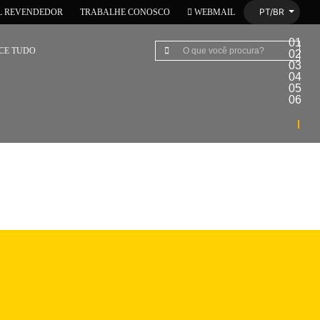
PT/BR
L REVENDEDOR
TRABALHE CONOSCO
WEBMAIL
01
CE TUDO
02
03
04
05
06