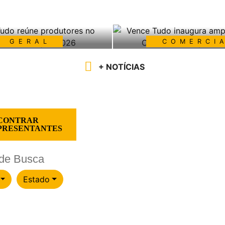
GERAL
COMERCI
o reúne produtores no
Vence Tudo inaugura
+ NOTÍCIAS
nas em Ação 2026
moderna Central de M
Peças
SAIBA MAIS
SAIBA MAIS
CONTRAR
PRESENTANTES
o de Busca
Estado
Estado