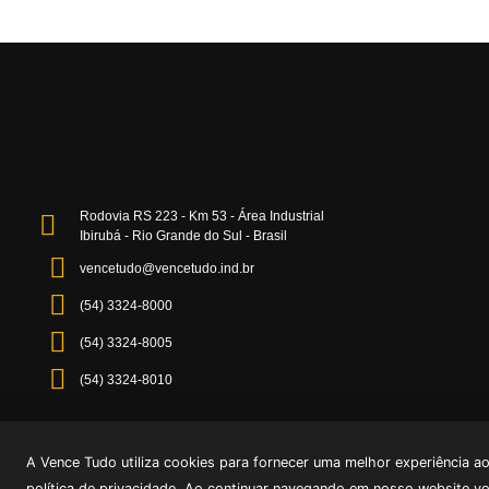
Rodovia RS 223 - Km 53 - Área Industrial
Ibirubá - Rio Grande do Sul - Brasil
vencetudo@vencetudo.ind.br
(54) 3324-8000
(54) 3324-8005
(54) 3324-8010
A Vence Tudo utiliza cookies para fornecer uma melhor experiência a
política de privacidade. Ao continuar navegando em nosso website v