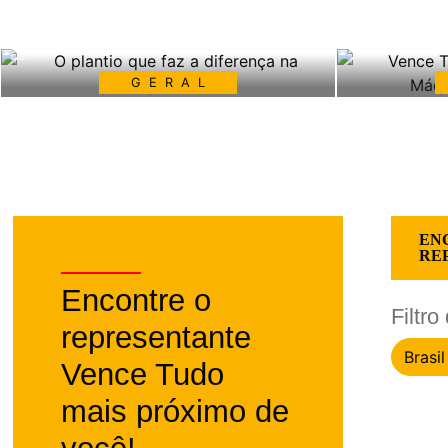
GERAL
O plantio que faz a diferença na
Vence Tud
produção de leite
Máqui
SAIBA MAIS
EN
RE
Encontre o
Filtr
representante
País
Brasil
Vence Tudo
mais próximo de