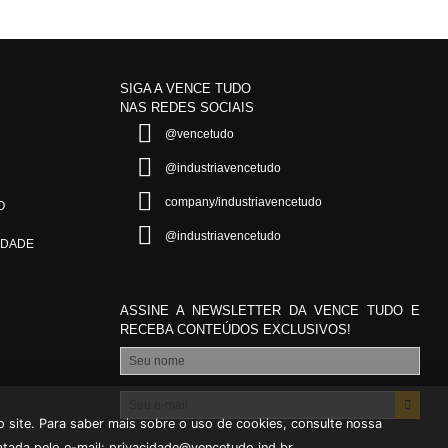
SIGA A VENCE TUDO
NAS REDES SOCIAIS
@vencetudo
@industriavencetudo
company/industriavencetudo
O
@industriavencetudo
IDADE
ASSINE A NEWSLETTER DA VENCE TUDO E
RECEBA CONTEÚDOS EXCLUSIVOS!
* Seu nome
* Seu e-mail
 site. Para saber mais sobre o uso de cookies, consulte nossa
atada pelo e-mail:
privacidade@vencetudo.ind.br