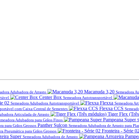
Macanuda 3,20
adora Adubadora de Arrasto
Semeadora Au
Center Box
tável
Semeadora Autotransportável
ie 02
Flexxa
Semeadora Adubadora Autotransportável
Semeadora Art
Flexxa CCS
portável com Caixa Central de Sementes
Semeado
Tiger Flex (Trê
badora Articulada de Arrasto
Pampeana Super
meadora Adubadora para Grãos Finos
S
Panther Sulcon
a para Grãos Grossos
Semeadora Adubadora de Arrasto para Plan
Fronteira - Série 0
a Pneumática para Grãos Grossos
zeira Super
Pampea
Semeadora Adubadora de Arrasto