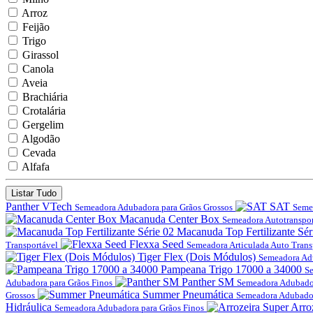
Arroz
Feijão
Trigo
Girassol
Canola
Aveia
Brachiária
Crotalária
Gergelim
Algodão
Cevada
Alfafa
Listar Tudo
Panther VTech
SAT
Semeadora Adubadora para Grãos Grossos
Seme
Macanuda Center Box
Semeadora Autotranspor
Macanuda Top Fertilizante Sér
Flexxa Seed
Transportável
Semeadora Articulada Auto Trans
Tiger Flex (Dois Módulos)
Semeadora Adu
Pampeana Trigo 17000 a 34000
Se
Panther SM
Adubadora para Grãos Finos
Semeadora Adubador
Summer Pneumática
Grossos
Semeadora Adubador
Hidráulica
Arro
Semeadora Adubadora para Grãos Finos