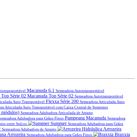
Macanuda 6.1
totransportável
Semeadora Autotransportável
Macanuda Top Série 02
Semeadora Autotransportável
Flexxa Série 200
iculada Auto Transportável
Semeadora Articulada Auto
ra Articulada Auto Transportável com Caixa Central de Sementes
s módulos)
Semeadora Adubadora Articulada de Arrasto
Pampeana Macanuda
emeadora Adubadora para Grãos Finos
Semeadora
Summer
tio entre Sulcos
Semeadora Adubadora para Grãos
2
Arrozeira
Semeadora Adubadora de Arrasto
na Arrozeira
Braxxia
Semeadora Adubadora para Grãos Finos