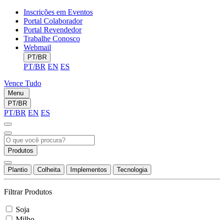
Inscrições em Eventos
Portal Colaborador
Portal Revendedor
Trabalhe Conosco
Webmail
PT/BR
PT/BR
EN
ES
Vence Tudo
Menu
PT/BR
PT/BR
EN
ES
Produtos
Plantio
Colheita
Implementos
Tecnologia
Filtrar Produtos
Soja
Milho