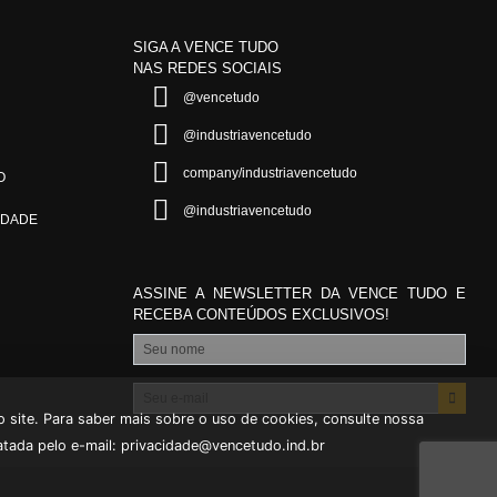
SIGA A VENCE TUDO
NAS REDES SOCIAIS
@vencetudo
@industriavencetudo
company/industriavencetudo
O
@industriavencetudo
IDADE
ASSINE A NEWSLETTER DA VENCE TUDO E
RECEBA CONTEÚDOS EXCLUSIVOS!
* Seu nome
* Seu e-mail
 site. Para saber mais sobre o uso de cookies, consulte nossa
atada pelo e-mail:
privacidade@vencetudo.ind.br