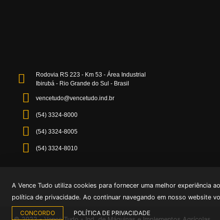
Rodovia RS 223 - Km 53 - Área Industrial
Ibirubá - Rio Grande do Sul - Brasil
vencetudo@vencetudo.ind.br
(54) 3324-8000
(54) 3324-8005
(54) 3324-8010
A Vence Tudo utiliza cookies para fornecer uma melhor experiência a
política de privacidade. Ao continuar navegando em nosso website v
CONCORDO
POLÍTICA DE PRIVACIDADE
© 2022 -
Vence Tudo - Ind. de Máquinas e Implementos Agrícolas