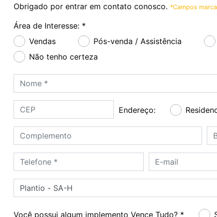
Obrigado por entrar em contato conosco.
*Campos marcad
Área de Interesse *
Área de Interesse: *
Vendas
Pós-venda / Assistência
Não tenho certeza
Nome *
CEP
Endereço
Endereço:
Residenc
Complemento
Ba
Telefone *
E-mail
Produto de interesse
Plantio - SA-H
Você possui algum implemento Vence Tudo? *
Você possui algum implemento Vence Tudo? *