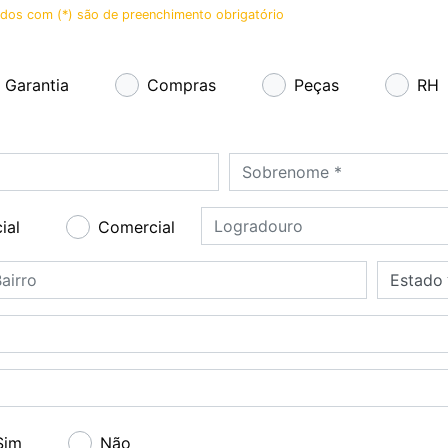
os com (*) são de preenchimento obrigatório
Garantia
Compras
Peças
RH
Sobrenome *
Logradouro
ial
Comercial
irro
Estado
Estado
Sim
Não